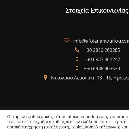
Στοιχεία Επικοινωνίας
info@afoianamourlou.co
+30 2810 263285
+30 6937 461247
+30 6946 903530
Νικολάου Λεμονάκη 13 - 15, Ηράκλ
Ο παρών διαδικτυακός τόπος afoianamourlou.com, χρησιμοποι
του επισκέπτη/χρήστη καθώς και την ανάλυση επισκεψιμότητ
επισκέπτη/χρήστη (υπολογιστή, tablet, κινητό τηλέφωνο) και