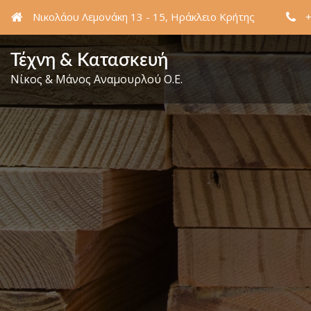
Νικολάου Λεμονάκη 13 - 15, Ηράκλειο Κρήτης
Τέχνη & Κατασκευή
Νίκος & Μάνος Αναμουρλού Ο.Ε.