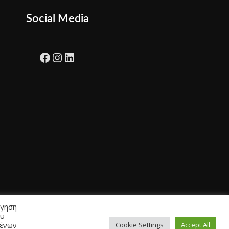
Social Media
Facebook
Instagram
LinkedIn
ήγηση
ου
μένων
Cookie Settings
Accept All