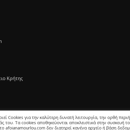
m
ειο Κρήτης
εί Cookies για την καλύτερη δυνατή λειτουργία, την ορθή περι
άς του. Τα cookies αποθηκεύονται αποκλειστικά στην συσκευή τ
 το afoianamourlou.com δεν διατηρεί κανένα αρχείο ή βάση δεδο