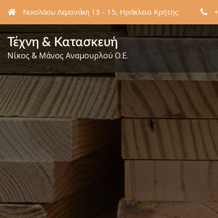
Νικολάου Λεμονάκη 13 - 15, Ηράκλειο Κρήτης
Τέχνη & Κατασκευή
Νίκος & Μάνος Αναμουρλού Ο.Ε.