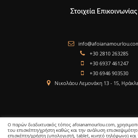
Στοιχεία Επικοινωνίας
info@afoianamourlou.co
+30 2810 263285
+30 6937 461247
+30 6946 903530
Νικολάου Λεμονάκη 13 - 15, Ηράκλ
Ο παρών διαδικτυακός τόπος afoianamourlou.com, χρησιμοποι
του επισκέπτη/χρήστη καθώς και την ανάλυση επισκεψιμότητ
επισκέπτη/χρήστη (υπολογιστή, tablet, κινητό τηλέφωνο) και