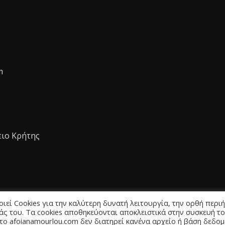
m
ειο Κρήτης
εί Cookies για την καλύτερη δυνατή λειτουργία, την ορθή περι
άς του. Τα cookies αποθηκεύονται αποκλειστικά στην συσκευή τ
 το afoianamourlou.com δεν διατηρεί κανένα αρχείο ή βάση δεδο