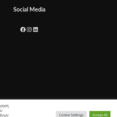
Social Media
Facebook
Instagram
LinkedIn
ήγηση
ου
μένων
Cookie Settings
Accept All