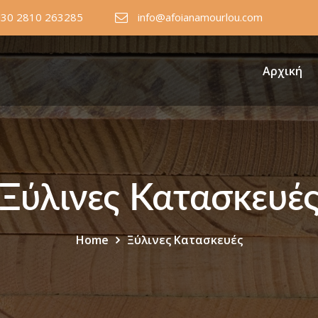
+30 2810 263285
info@afoianamourlou.com
Αρχική
Ξύλινες Κατασκευέ
Home
Ξύλινες Κατασκευές