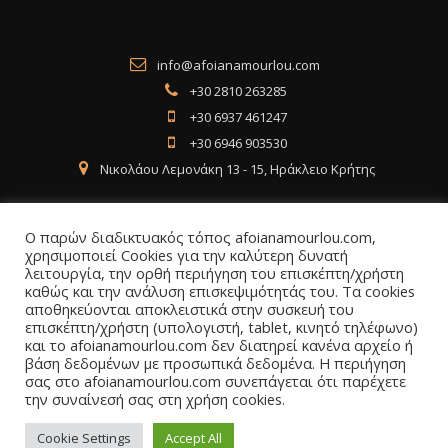
info@afoianamourlou.com
+30 2810 263285
+30 6937 461247
+30 6946 903530
Νικολάου Λεμονάκη 13 - 15, Ηράκλειο Κρήτης
Ο παρών διαδικτυακός τόπος afoianamourlou.com,
χρησιμοποιεί Cookies για την καλύτερη δυνατή
λειτουργία, την ορθή περιήγηση του επισκέπτη/χρήστη
Social Media
καθώς και την ανάλυση επισκεψιμότητάς του. Τα cookies
αποθηκεύονται αποκλειστικά στην συσκευή του
επισκέπτη/χρήστη (υπολογιστή, tablet, κινητό τηλέφωνο)
Facebook
Instagram
LinkedIn
και το afoianamourlou.com δεν διατηρεί κανένα αρχείο ή
βάση δεδομένων με προσωπικά δεδομένα. Η περιήγηση
σας στο afoianamourlou.com συνεπάγεται ότι παρέχετε
την συναίνεσή σας στη χρήση cookies.
Cookie Settings
Accept All