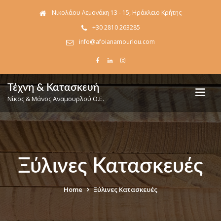
Νικολάου Λεμονάκη 13 - 15, Ηράκλειο Κρήτης
+30 2810 263285
info@afoianamourlou.com
Τέχνη & Κατασκευή
Νίκος & Μάνος Αναμουρλού Ο.Ε.
Ξύλινες Κατασκευές
Home
Ξύλινες Κατασκευές