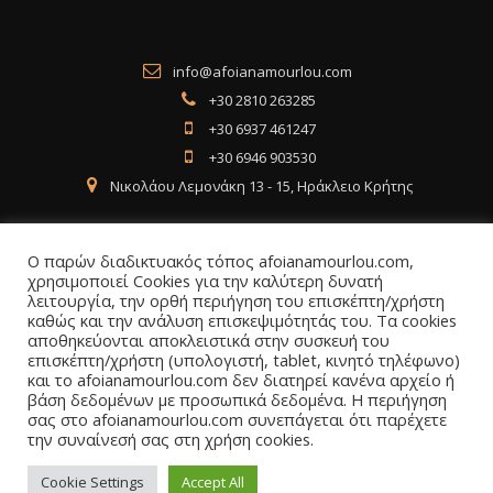
info@afoianamourlou.com
+30 2810 263285
+30 6937 461247
+30 6946 903530
Νικολάου Λεμονάκη 13 - 15, Ηράκλειο Κρήτης
Ο παρών διαδικτυακός τόπος afoianamourlou.com,
χρησιμοποιεί Cookies για την καλύτερη δυνατή
λειτουργία, την ορθή περιήγηση του επισκέπτη/χρήστη
Social Media
καθώς και την ανάλυση επισκεψιμότητάς του. Τα cookies
αποθηκεύονται αποκλειστικά στην συσκευή του
επισκέπτη/χρήστη (υπολογιστή, tablet, κινητό τηλέφωνο)
Facebook
Instagram
LinkedIn
και το afoianamourlou.com δεν διατηρεί κανένα αρχείο ή
βάση δεδομένων με προσωπικά δεδομένα. Η περιήγηση
σας στο afoianamourlou.com συνεπάγεται ότι παρέχετε
την συναίνεσή σας στη χρήση cookies.
Cookie Settings
Accept All