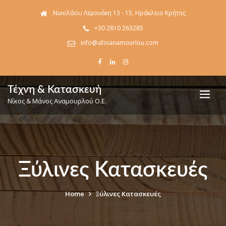
Νικολάου Λεμονάκη 13 - 15, Ηράκλειο Κρήτης
+30 2810 263285
info@afoianamourlou.com
Τέχνη & Κατασκευή
Νίκος & Μάνος Αναμουρλού Ο.Ε.
Ξύλινες Κατασκευές
Home
Ξύλινες Κατασκευές