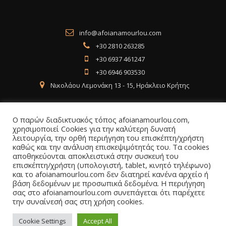
info@afoianamourlou.com
+30 2810 263285
+30 6937 461247
+30 6946 903530
Νικολάου Λεμονάκη 13 - 15, Ηράκλειο Κρήτης
Ο παρών διαδικτυακός τόπος afoianamourlou.com,
χρησιμοποιεί Cookies για την καλύτερη δυνατή
λειτουργία, την ορθή περιήγηση του επισκέπτη/χρήστη
Social Media
καθώς και την ανάλυση επισκεψιμότητάς του. Τα cookies
αποθηκεύονται αποκλειστικά στην συσκευή του
επισκέπτη/χρήστη (υπολογιστή, tablet, κινητό τηλέφωνο)
Facebook
Instagram
LinkedIn
και το afoianamourlou.com δεν διατηρεί κανένα αρχείο ή
βάση δεδομένων με προσωπικά δεδομένα. Η περιήγηση
σας στο afoianamourlou.com συνεπάγεται ότι παρέχετε
την συναίνεσή σας στη χρήση cookies.
Cookie Settings
Accept All