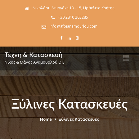
Νικολάου Λεμονάκη 13 - 15, Ηράκλειο Κρήτης
+30 2810 263285
info@afoianamourlou.com
Τέχνη & Κατασκευή
Νίκος & Μάνος Αναμουρλού Ο.Ε.
Ξύλινες Κατασκευές
Home
Ξύλινες Κατασκευές