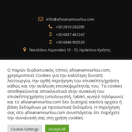
info@afoianamourlou.com
+30 2810 263285
+30 6937 461247
+30 6946 903530
Νικολάου Λεμονάκη 13 - 15, Ηράκλειο Κρήτης
Ο παρών διαδικτυακός τόπος afoianamourlou.com,
χρησιμοποιεί Cookies για την καλύτερη δυνατή
λειτουργία, την ορθή περιήγηση του επισκέπτη/χρήστη
Social Media
καθώς και την ανάλυση επισκεψιμότητάς του. Τα cookies
αποθηκεύονται αποκλειστικά στην συσκευή του
επισκέπτη/χρήστη (υπολογιστή, tablet, κινητό τηλέφωνο)
Facebook
Instagram
LinkedIn
και το afoianamourlou.com δεν διατηρεί κανένα αρχείο ή
βάση δεδομένων με προσωπικά δεδομένα. Η περιήγηση
σας στο afoianamourlou.com συνεπάγεται ότι παρέχετε
την συναίνεσή σας στη χρήση cookies.
Cookie Settings
Accept All