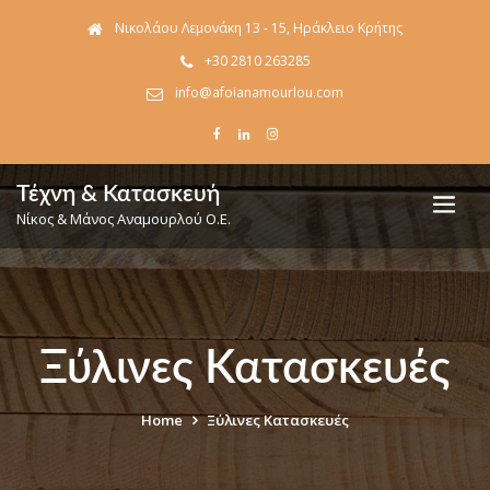
Νικολάου Λεμονάκη 13 - 15, Ηράκλειο Κρήτης
+30 2810 263285
info@afoianamourlou.com
Τέχνη & Κατασκευή
Νίκος & Μάνος Αναμουρλού Ο.Ε.
Ξύλινες Κατασκευές
Home
Ξύλινες Κατασκευές