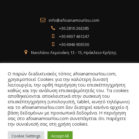
info@afoianamourlou.com
+30 2810 263285
+30 6937 461247
+30 6946 903530
Νικολάου Λεμονάκη 13 - 15, Ηράκλειο Κρήτης
Ο παρών διαδικτυακός τόπος afoianamourlou.com,
χρησιμοποιεί Cookies για την καλύτερη δυνατή
λειτουργία, την ορθή περιήγηση του επισκέπτη/χρήστη
Social Media
καθώς και την ανάλυση επισκεψιμότητάς του. Τα cookies
αποθηκεύονται αποκλειστικά στην συσκευή του
επισκέπτη/χρήστη (υπολογιστή, tablet, κινητό τηλέφωνο)
Facebook
Instagram
LinkedIn
και το afoianamourlou.com δεν διατηρεί κανένα αρχείο ή
βάση δεδομένων με προσωπικά δεδομένα. Η περιήγηση
σας στο afoianamourlou.com συνεπάγεται ότι παρέχετε
την συναίνεσή σας στη χρήση cookies.
Cookie Settings
Accept All