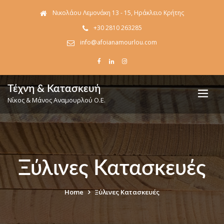
Νικολάου Λεμονάκη 13 - 15, Ηράκλειο Κρήτης
+30 2810 263285
info@afoianamourlou.com
Τέχνη & Κατασκευή
Νίκος & Μάνος Αναμουρλού Ο.Ε.
Ξύλινες Κατασκευές
Home
Ξύλινες Κατασκευές