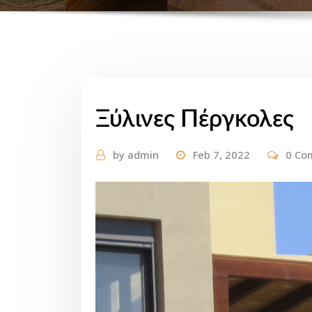
Ξύλινες Πέργκολες
by
admin
Feb 7, 2022
0 Co