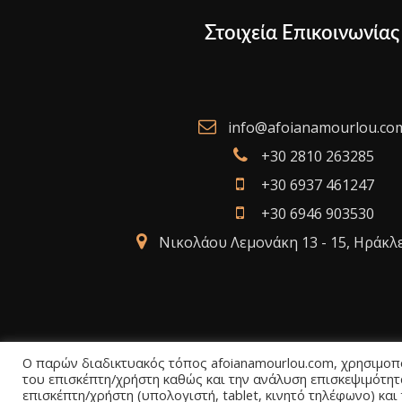
Στοιχεία Επικοινωνίας
info@afoianamourlou.co
+30 2810 263285
+30 6937 461247
+30 6946 903530
Νικολάου Λεμονάκη 13 - 15, Ηράκλ
Ο παρών διαδικτυακός τόπος afoianamourlou.com, χρησιμοποι
του επισκέπτη/χρήστη καθώς και την ανάλυση επισκεψιμότητ
επισκέπτη/χρήστη (υπολογιστή, tablet, κινητό τηλέφωνο) και