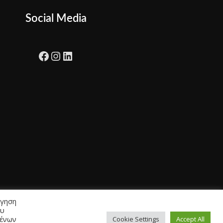
Social Media
Facebook
Instagram
LinkedIn
ήγηση
ου
μένων
Cookie Settings
Accept All