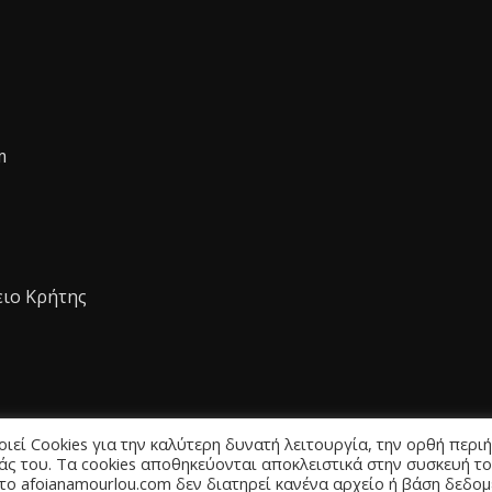
m
ειο Κρήτης
εί Cookies για την καλύτερη δυνατή λειτουργία, την ορθή περι
άς του. Τα cookies αποθηκεύονται αποκλειστικά στην συσκευή τ
 το afoianamourlou.com δεν διατηρεί κανένα αρχείο ή βάση δεδο