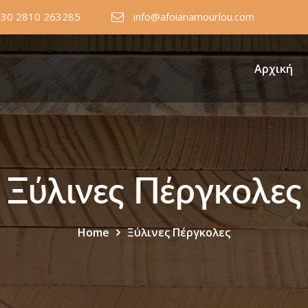
+30 2810 263285
info@afoianamourlou.com
Αρχική
Ξύλινες Πέργκολες
Home
Ξύλινες Πέργκολες