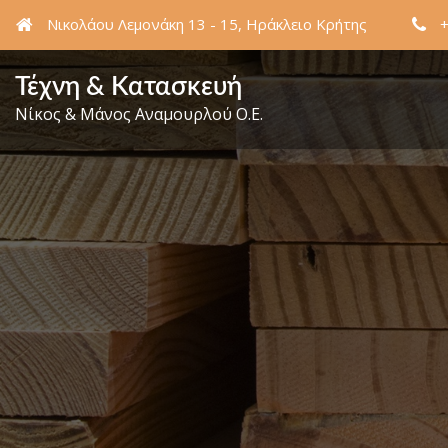
Νικολάου Λεμονάκη 13 - 15, Ηράκλειο Κρήτης
Τέχνη & Κατασκευή
Νίκος & Μάνος Αναμουρλού Ο.Ε.