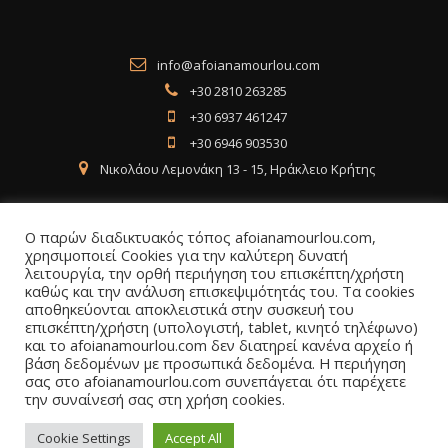
info@afoianamourlou.com
+30 2810 263285
+30 6937 461247
+30 6946 903530
Νικολάου Λεμονάκη 13 - 15, Ηράκλειο Κρήτης
Ο παρών διαδικτυακός τόπος afoianamourlou.com,
χρησιμοποιεί Cookies για την καλύτερη δυνατή
λειτουργία, την ορθή περιήγηση του επισκέπτη/χρήστη
Social Media
καθώς και την ανάλυση επισκεψιμότητάς του. Τα cookies
αποθηκεύονται αποκλειστικά στην συσκευή του
επισκέπτη/χρήστη (υπολογιστή, tablet, κινητό τηλέφωνο)
Facebook
Instagram
LinkedIn
και το afoianamourlou.com δεν διατηρεί κανένα αρχείο ή
βάση δεδομένων με προσωπικά δεδομένα. Η περιήγηση
σας στο afoianamourlou.com συνεπάγεται ότι παρέχετε
την συναίνεσή σας στη χρήση cookies.
Cookie Settings
Accept All