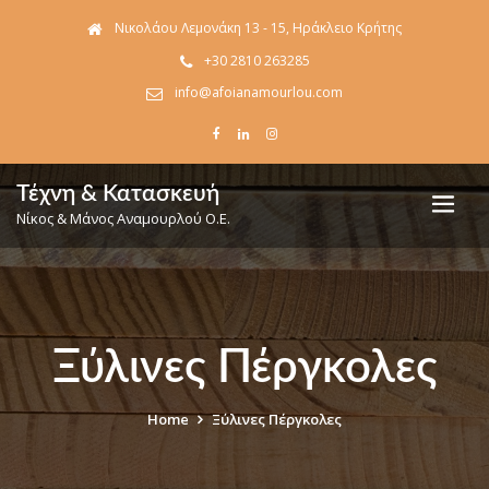
Νικολάου Λεμονάκη 13 - 15, Ηράκλειο Κρήτης
+30 2810 263285
info@afoianamourlou.com
Τέχνη & Κατασκευή
Νίκος & Μάνος Αναμουρλού Ο.Ε.
Ξύλινες Πέργκολες
Home
Ξύλινες Πέργκολες