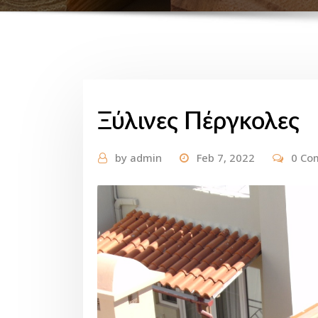
Ξύλινες Πέργκολες
by
admin
Feb 7, 2022
0 Co