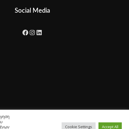
Social Media
Facebook
Instagram
LinkedIn
ήγηση
ου
μένων
Cookie Settings
Accept All