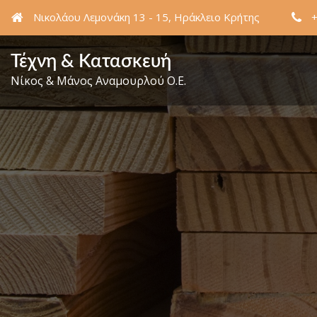
Νικολάου Λεμονάκη 13 - 15, Ηράκλειο Κρήτης
Τέχνη & Κατασκευή
Νίκος & Μάνος Αναμουρλού Ο.Ε.