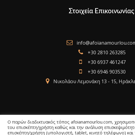
Στοιχεία Επικοινωνίας
info@afoianamourlou.co
+30 2810 263285
+30 6937 461247
+30 6946 903530
Νικολάου Λεμονάκη 13 - 15, Ηράκλ
Ο παρών διαδικτυακός τόπος afoianamourlou.com, χρησιμοποι
του επισκέπτη/χρήστη καθώς και την ανάλυση επισκεψιμότητ
επισκέπτη/χρήστη (υπολογιστή, tablet, κινητό τηλέφωνο) και