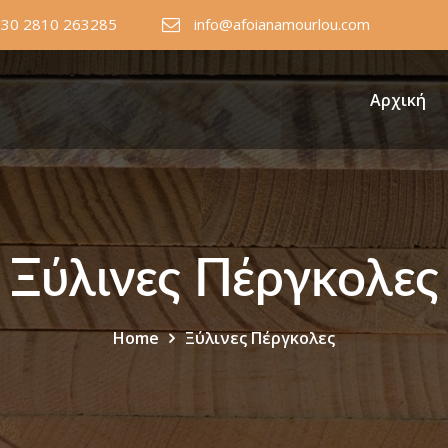
+30 2810 263285
info@afoianamourlou.com
Αρχική
Ξύλινες Πέργκολες
Home
Ξύλινες Πέργκολες