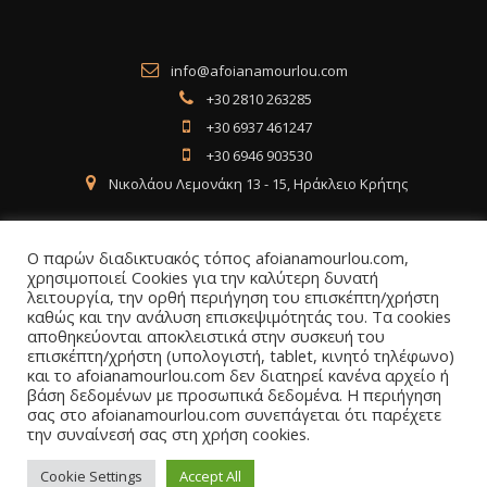
info@afoianamourlou.com
+30 2810 263285
+30 6937 461247
+30 6946 903530
Νικολάου Λεμονάκη 13 - 15, Ηράκλειο Κρήτης
Ο παρών διαδικτυακός τόπος afoianamourlou.com,
χρησιμοποιεί Cookies για την καλύτερη δυνατή
λειτουργία, την ορθή περιήγηση του επισκέπτη/χρήστη
Social Media
καθώς και την ανάλυση επισκεψιμότητάς του. Τα cookies
αποθηκεύονται αποκλειστικά στην συσκευή του
επισκέπτη/χρήστη (υπολογιστή, tablet, κινητό τηλέφωνο)
Facebook
Instagram
LinkedIn
και το afoianamourlou.com δεν διατηρεί κανένα αρχείο ή
βάση δεδομένων με προσωπικά δεδομένα. Η περιήγηση
σας στο afoianamourlou.com συνεπάγεται ότι παρέχετε
την συναίνεσή σας στη χρήση cookies.
Cookie Settings
Accept All