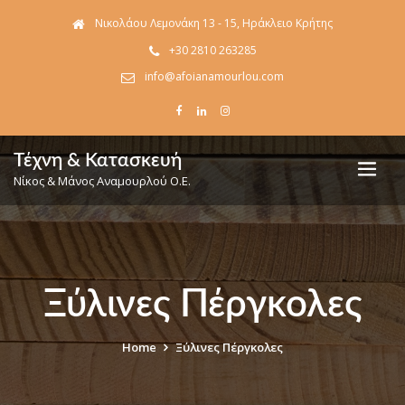
Νικολάου Λεμονάκη 13 - 15, Ηράκλειο Κρήτης
+30 2810 263285
info@afoianamourlou.com
Τέχνη & Κατασκευή
Νίκος & Μάνος Αναμουρλού Ο.Ε.
Ξύλινες Πέργκολες
Home
Ξύλινες Πέργκολες