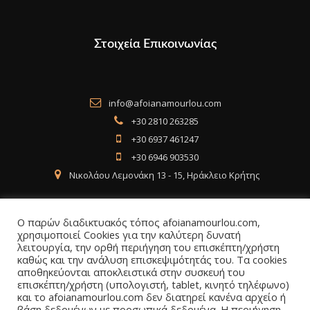
Στοιχεία Επικοινωνίας
info@afoianamourlou.com
+30 2810 263285
+30 6937 461247
+30 6946 903530
Νικολάου Λεμονάκη 13 - 15, Ηράκλειο Κρήτης
Ο παρών διαδικτυακός τόπος afoianamourlou.com,
χρησιμοποιεί Cookies για την καλύτερη δυνατή
λειτουργία, την ορθή περιήγηση του επισκέπτη/χρήστη
Social Media
καθώς και την ανάλυση επισκεψιμότητάς του. Τα cookies
αποθηκεύονται αποκλειστικά στην συσκευή του
επισκέπτη/χρήστη (υπολογιστή, tablet, κινητό τηλέφωνο)
Facebook
Instagram
LinkedIn
και το afoianamourlou.com δεν διατηρεί κανένα αρχείο ή
βάση δεδομένων με προσωπικά δεδομένα. Η περιήγηση