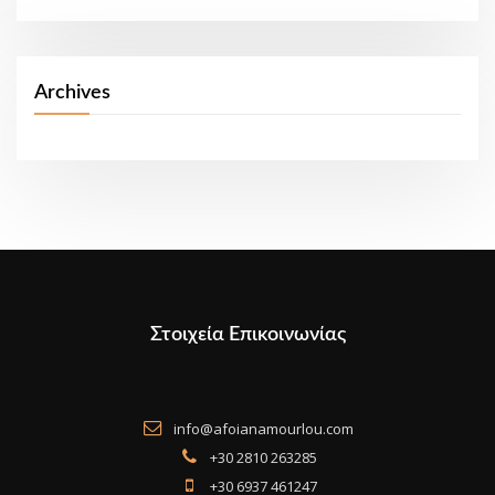
Archives
Στοιχεία Επικοινωνίας
info@afoianamourlou.com
+30 2810 263285
+30 6937 461247