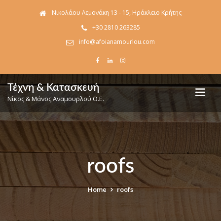
Νικολάου Λεμονάκη 13 - 15, Ηράκλειο Κρήτης
+30 2810 263285
info@afoianamourlou.com
Τέχνη & Κατασκευή
Νίκος & Μάνος Αναμουρλού Ο.Ε.
roofs
Home
roofs